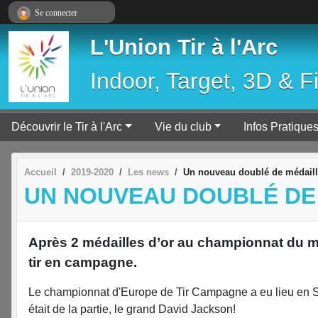
Panneau de gestion des cookies
Se connecter
L'Union Tir à l'Arc
Indoor, Target, 3D & F
Découvrir le Tir à l'Arc
Vie du club
Infos Pratique
Accueil
2019-2020
Les news
Un nouveau doublé de médaill
UN NOUVEAU DOUBLÉ DE
Après 2 médailles d’or au championnat du m
tir en campagne.
Le championnat d'Europe de Tir Campagne a eu lieu en Sl
était de la partie, le grand David Jackson!