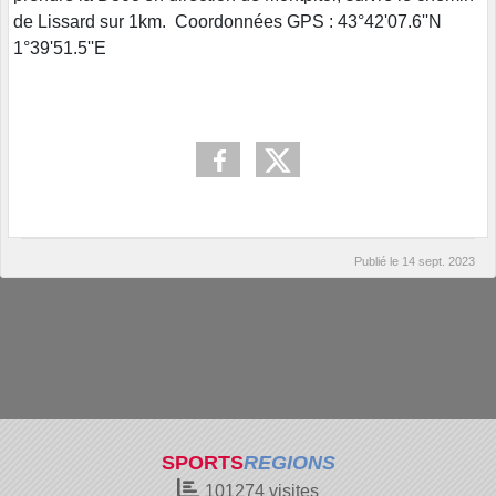
de Lissard sur 1km. Coordonnées GPS : 43°42'07.6''N
1°39'51.5''E
Publié le
14 sept. 2023
SPORTS
REGIONS
101274
visites