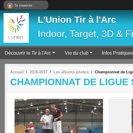
Panneau de gestion des cookies
Se connecter
L'Union Tir à l'Arc
Indoor, Target, 3D & F
Découvrir le Tir à l'Arc
Vie du club
Infos Pratique
Accueil
2016-2017
Les albums photos
Championnat de Ligu
CHAMPIONNAT DE LIGUE 