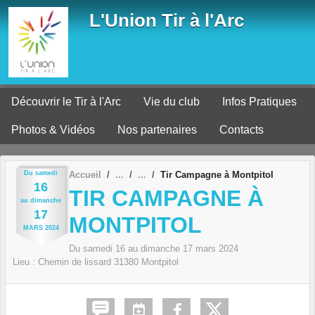
Panneau de gestion des cookies
L'Union Tir à l'Arc
Découvrir le Tir à l'Arc
Vie du club
Infos Pratiques
Photos & Vidéos
Nos partenaires
Contacts
Du
samedi
Accueil
Tir Campagne à Montpitol
16
TIR CAMPAGNE À
au
dimanche
17
MONTPITOL
MARS
2024
Du
samedi
16
au
dimanche
17
mars
2024
Lieu :
Chemin de lissard
31380
Montpitol