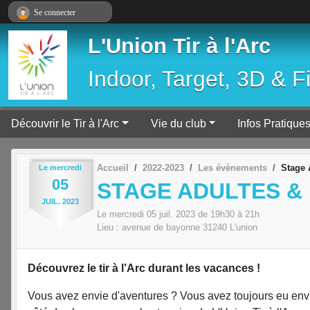
Panneau de gestion des cookies
Se connecter
L'Union Tir à l'Arc
Indoor, Target, 3D & F
Découvrir le Tir à l'Arc
Vie du club
Infos Pratique
Accueil
2022-2023
Les évènements
Stage 
Le
mercredi
05
STAGE ADULTES &
JUIL.
2023
Le
mercredi
05
juil.
2023
de 19h30 à 21h
Lieu :
avenue de bayonne
31240
L'union
Découvrez le tir à l’Arc durant les vacances !
Vous avez envie d'aventures ? Vous avez toujours eu envie 