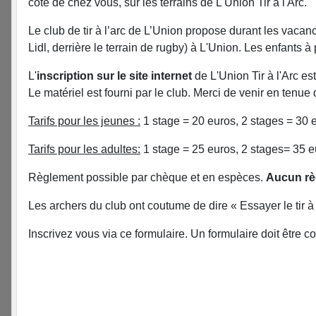
côté de chez vous, sur les terrains de L'Union Tir à l'Arc.
Le club de tir à l’arc de L’Union propose durant les vaca
Lidl, derrière le terrain de rugby) à L'Union. Les enfants à p
L'
inscription sur le site internet
de L'Union Tir à l'Arc es
Le matériel est fourni par le club. Merci de venir en tenue 
Tarifs pour les jeunes :
1 stage = 20 euros, 2 stages = 30 e
Tarifs pour les adultes:
1 stage = 25 euros, 2 stages= 35 eu
Règlement possible par chèque et en espèces.
Aucun rè
Les archers du club ont coutume de dire « Essayer le tir à
Inscrivez vous via ce formulaire. Un formulaire doit être