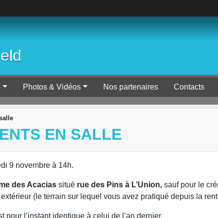
ield
s
Photos & Vidéos
Nos partenaires
Contacts
salle
ENTS EN SALLE
edi 9 novembre à 14h.
me des Acacias
situé
rue des Pins à L’Union,
sauf pour le cr
 extérieur (le terrain sur lequel vous avez pratiqué depuis la ren
pour l’instant identique à celui de l’an dernier.