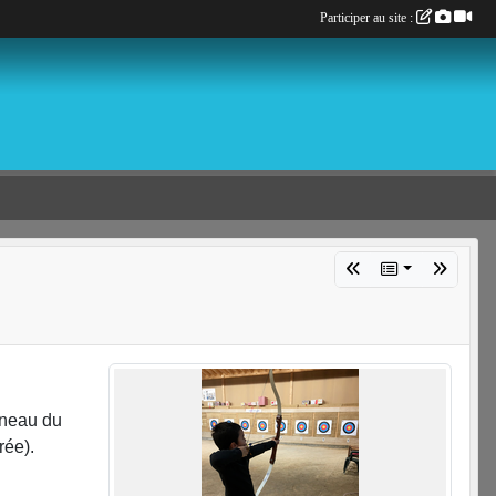
Participer au site :
éneau du
trée).