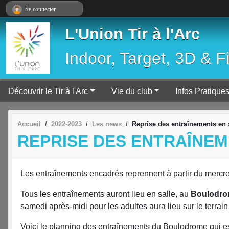
Panneau de gestion des cookies
Se connecter
L'Union Tir à l'Arc
Indoor, Target, 3D & F
Découvrir le Tir à l'Arc
Vie du club
Infos Pratique
Accueil
2022-2023
Les news
Reprise des entraînements en 
REPRISE DES ENTRAÎNEM
Les entraînements encadrés reprennent à partir du mercr
Tous les entraînements auront lieu en salle, au
Boulodro
samedi après-midi pour les adultes aura lieu sur le terrain
Voici le planning des entraînements du Boulodrome qui est 