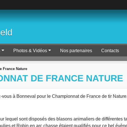
ield
s
Photos & Vidéos
Nos partenaires
Contacts
e France Nature
IONNAT DE FRANCE NATURE
z-vous à Bonneval pour le Championnat de France de tir Nature
sur lequel sont disposés des blasons animaliers de différentes tai
poulies et Robin en arc chasse étaient qualifiés pour ce bel évè