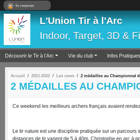
Panneau de gestion des cookies
Se connecter
L'Union Tir à l'Arc
Indoor, Target, 3D & F
Découvrir le Tir à l'Arc
Vie du club
Infos Pratique
Accueil
2021-2022
Les news
2 médailles au Championnat d
2 MÉDAILLES AU CHAMP
Ce weekend les meilleurs archers français avaient rende
Le tir nature est une discipline pratiquée sur un parcours 
distances de tir varient de 5 à 40m. Christophe en arc à 