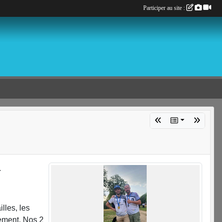
Participer au site :
.
lles, les
nement. Nos 2