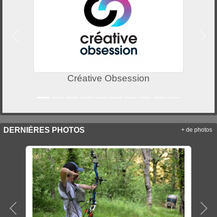
Précedent
Suiv
Créative Obsession
DERNIÈRES PHOTOS
+ de photos
Précedent
Sui