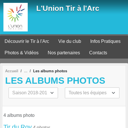
Panneau de gestion des cookies
L'Union Tir à l'Arc
Découvrir le Tir à l'Arc
Vie du club
Infos Pratiques
Photos & Vidéos
Nos partenaires
Contacts
Accueil
Les albums photos
LES ALBUMS PHOTOS
4 albums photo
Tir du Roy
4 photos