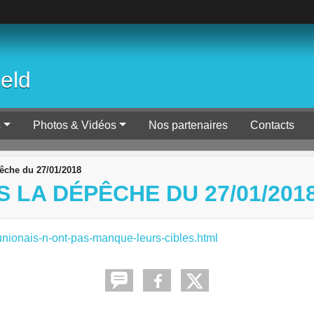
ield
s
Photos & Vidéos
Nos partenaires
Contacts
pêche du 27/01/2018
S LA DÉPÊCHE DU 27/01/201
unionais-n-ont-pas-manque-leurs-cibles.html