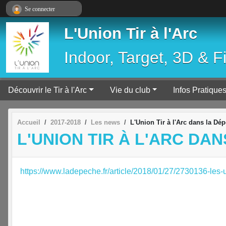
Panneau de gestion des cookies
Se connecter
L'Union Tir à l'Arc
Indoor, Target, 3D & F
Découvrir le Tir à l'Arc
Vie du club
Infos Pratique
Accueil
2017-2018
Les news
L'Union Tir à l'Arc dans la Dé
L'UNION TIR À L'ARC DAN
https://www.ladepeche.fr/article/2018/01/27/2730136-les-