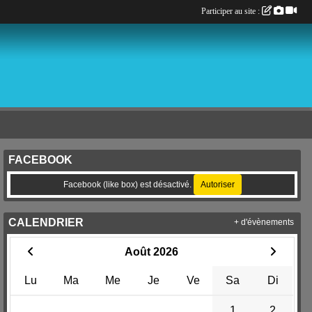
Participer au site :
FACEBOOK
Facebook (like box) est désactivé.
Autoriser
CALENDRIER
+ d'évènements
Août 2026
Lu
Ma
Me
Je
Ve
Sa
Di
1
2