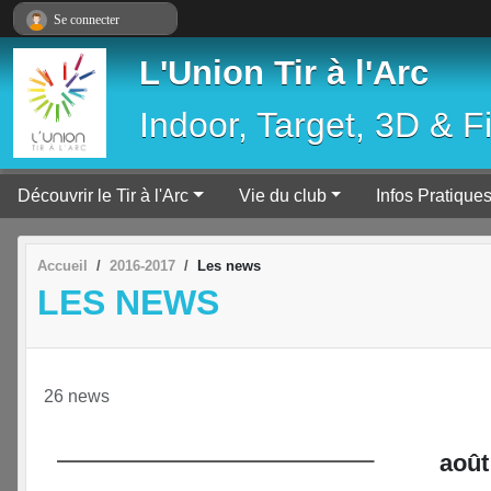
Panneau de gestion des cookies
Se connecter
L'Union Tir à l'Arc
Indoor, Target, 3D & F
Découvrir le Tir à l'Arc
Vie du club
Infos Pratique
Accueil
2016-2017
Les news
LES NEWS
26 news
août