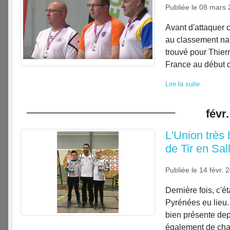
Publiée le
08 mars 
Avant d'attaquer
au classement nati
trouvé pour Thier
France au début d
Lire la suite
févr.
L'Union très
de Tir en Sal
Publiée le
14 févr. 
Dernière fois, c'é
Pyrénées eu lieu.
bien présente depu
également de chan