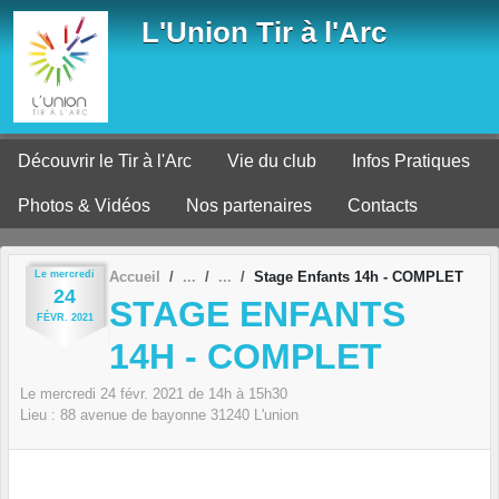
Panneau de gestion des cookies
L'Union Tir à l'Arc
Découvrir le Tir à l'Arc
Vie du club
Infos Pratiques
Photos & Vidéos
Nos partenaires
Contacts
Le
mercredi
Accueil
Stage Enfants 14h - COMPLET
24
STAGE ENFANTS
FÉVR.
2021
14H - COMPLET
Le
mercredi
24
févr.
2021
de 14h à 15h30
Lieu :
88 avenue de bayonne
31240
L'union