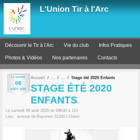
Panneau de gestion des cookies
L'Union Tir à l'Arc
Découvrir le Tir à l'Arc
Vie du club
Infos Pratiques
Photos & Vidéos
Nos partenaires
Contacts
Le
samedi
Accueil
Stage été 2020 Enfants
08
STAGE ÉTÉ 2020
AOÛT
2020
ENFANTS
Le
samedi
08
août
2020
de 09h30 à 11h
Lieu :
avenue de Bayonne
31240
L'Union