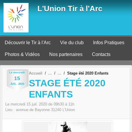
Panneau de gestion des cookies
L'Union Tir à l'Arc
Découvrir le Tir à l'Arc
Vie du club
Infos Pratiques
Photos & Vidéos
Nos partenaires
Contacts
Le
mercredi
Accueil
Stage été 2020 Enfants
15
STAGE ÉTÉ 2020
JUIL.
2020
ENFANTS
Le
mercredi
15
juil.
2020
de 09h30 à 11h
Lieu :
avenue de Bayonne
31240
L'Union