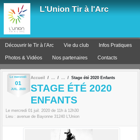
Panneau de gestion des cookies
L'Union Tir à l'Arc
Découvrir le Tir à l'Arc
Vie du club
Infos Pratiques
Photos & Vidéos
Nos partenaires
Contacts
Le
mercredi
Accueil
Stage été 2020 Enfants
01
STAGE ÉTÉ 2020
JUIL.
2020
ENFANTS
Le
mercredi
01
juil.
2020
de 11h à 12h30
Lieu :
avenue de Bayonne
31240
L'Union