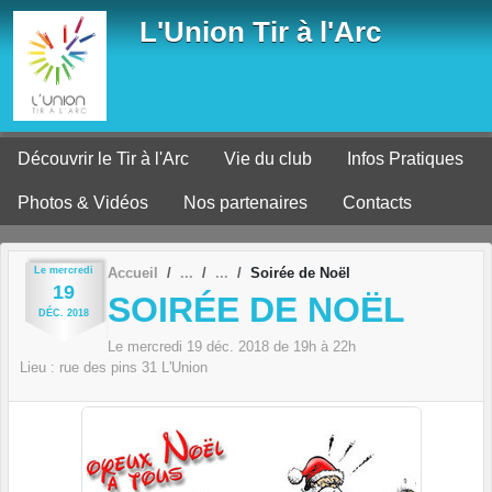
Panneau de gestion des cookies
L'Union Tir à l'Arc
Découvrir le Tir à l'Arc
Vie du club
Infos Pratiques
Photos & Vidéos
Nos partenaires
Contacts
Le
mercredi
Accueil
Soirée de Noël
19
SOIRÉE DE NOËL
DÉC.
2018
Le
mercredi
19
déc.
2018
de 19h à 22h
Lieu :
rue des pins
31
L'Union