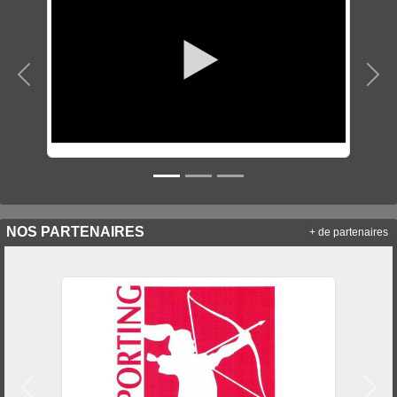
Précedent
Sui
NOS PARTENAIRES
+ de partenaires
Précedent
Suiv