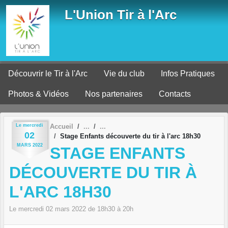
Panneau de gestion des cookies
L'Union Tir à l'Arc
Découvrir le Tir à l'Arc
Vie du club
Infos Pratiques
Photos & Vidéos
Nos partenaires
Contacts
Le
mercredi
Accueil
02
Stage Enfants découverte du tir à l'arc 18h30
MARS
2022
STAGE ENFANTS
DÉCOUVERTE DU TIR À
L'ARC 18H30
Le
mercredi
02
mars
2022
de 18h30 à 20h