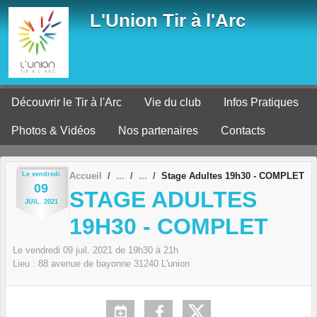
Panneau de gestion des cookies
L'Union Tir à l'Arc
Découvrir le Tir à l'Arc
Vie du club
Infos Pratiques
Photos & Vidéos
Nos partenaires
Contacts
Le
vendredi
Accueil
Stage Adultes 19h30 - COMPLET
09
STAGE ADULTES
JUIL.
2021
19H30 - COMPLET
Le
vendredi
09
juil.
2021
de 19h30 à 21h
Lieu :
88 avenue de bayonne
31240
L'union