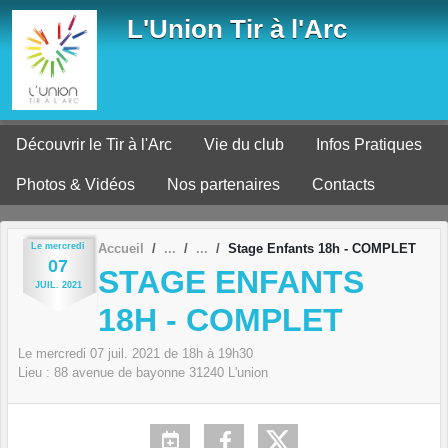
Panneau de gestion des cookies
L'Union Tir à l'Arc
Découvrir le Tir à l'Arc
Vie du club
Infos Pratiques
Photos & Vidéos
Nos partenaires
Contacts
Le
mercredi
Accueil
Stage Enfants 18h - COMPLET
07
STAGE ENFANTS
JUIL.
2021
18H - COMPLET
Le
mercredi
07
juil.
2021
de 18h à 19h30
Lieu :
88 avenue de bayonne
31240
L'union